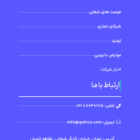
فرصت های شغلی
شرکای تجاری
تولید
عوارض دارویی
اخبار شرکت
ارتباط با ما
تلفن: 88630175 021
ایمیل: info@spdnco.com
آدرس: تهران، خیابان کارگر شمالی، تقاطع اتوبان