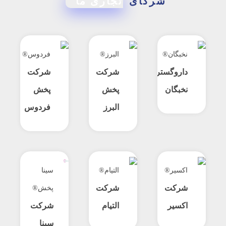
شرکای
تجاری ما
نخبگان®
البرز®
فردوس®
داروگستر
شرکت
شرکت
نخبگان
پخش
پخش
البرز
فردوس
اکسیر®
التیام®
سینا
شرکت
شرکت
پخش®
اکسیر
التیام
شرکت
سینا