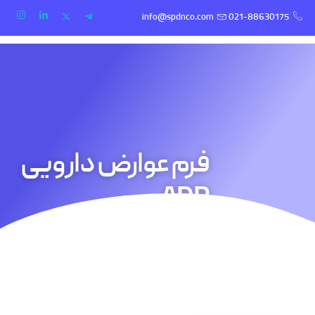
info@spdnco.com
021-88630175
فرم عوارض دارویی
ADR