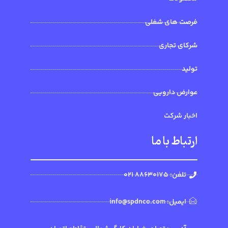
فرصت های شغلی
شرکای تجاری
تولید
عوارض دارویی
اخبار شرکت
ارتباط با ما
تلفن: 88630175 021
ایمیل: info@spdnco.com