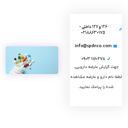
126 و 127 داخلی -
02188630175
info@spdnco.com
1160278 0903
جهت گزارش عارضه دارویی،
لطفا نام دارو و عارضه مشاهده
شده را پیامک نمایید.