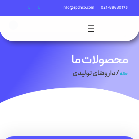
info@spdnco.com
021-88630175
محصولات ما
/ داروهای تولیدی
خانه