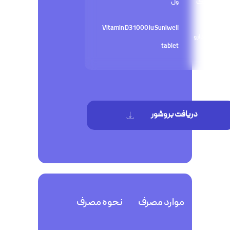
ژنریک
ول
Vitamin D3 1000 iu Suniwell
نام دارو
tablet
دریافت بروشور
موارد مصرف
نحوه مصرف