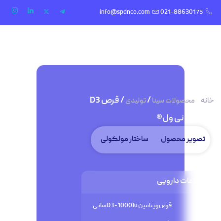
info@spdnco.com
021-88630175
/
/
/ قرص D3
خانه
محصولات سینا
تولیدی
1000 سانی ول®
تصویر محصول
ساختار مولکولی
اطلاعات دارویی
نام
قرص ویتامین D3 -1000 iu سانی