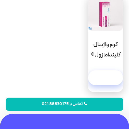
کرم واژینال
کلیندامازول®
اطلاعات
بیشتر
📞 تماس با 88630175 021