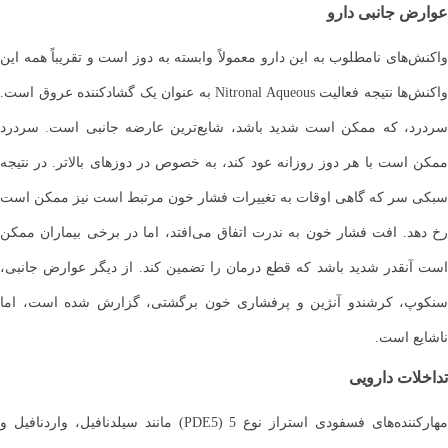
عوارض جانبی دارو
واکنش‌های نامطلوب به این دارو معمولاً وابسته به دوز است و تقریباً همه این
واکنش‌ها نتیجه فعالیت Nitronal Aqueous به عنوان یک گشادکننده عروق است.
سردرد، که ممکن است شدید باشد، شایع‌ترین عارضه جانبی است. سردرد
ممکن است با هر دوز روزانه عود کند، به خصوص در دوزهای بالاتر. در نتیجه
سبکی سر که گاهی اوقات به تغییرات فشار خون مرتبط است نیز ممکن است
رخ دهد. افت فشار خون به ندرت اتفاق می‌افتد، اما در برخی بیماران ممکن
است آنقدر شدید باشد که قطع درمان را تضمین کند. از دیگر عوارض جانبی،
سنکوپ، کرشندو آنژین و پرفشاری خون برگشتی، گزارش شده است، اما
ناشایع است.
تداخلات دارویی
مهارکننده‌های فسفودی استراز نوع 5 (PDE5) مانند سیلدنافیل، واردنافیل و