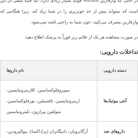
در حالی که وارفارین Warfarin فواید بسیار زیادی دارد، اما جنبه منفی آن این
است که می‎تواند بیش از حد خونریزی را در شما زیاد کند. زیرا هنگامی که
وارفارین مصرف می‌کنید، خون شما به راحتی لخته نمی‌شود.
در صورت مشاهده هر یک از علائم زیر فوراٌ به پزشک اطلاع دهید:
تداخلات دارویی:
دسته دارویی
نام داروها
سیپروفلوکساسین، کلاریترومایسین،
آنتی بیوتیک‌ها
اریترومایسین، نافسیلین، نورفلوکساسین،
سولفین پیرازون، تلیترومایسین
داروهای ضد
آرگاتروبان، دابیگاتران (پراداکسا)، بیوالیرودین،