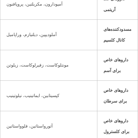
آمیودارون، مکزیلتین، پروپافنون
آریتمی
مسدودکننده‌های
آملودیپین، دیلتیازم، وراپامیل
کانال کلسیم
داروهای خاص
مونتلوکاست، زفیرلوکاست، زیلوتن
برای آسم
داروهای خاص
کپسیتابین، ایماتینیب، نیلوتینیب
برای سرطان
داروهای خاص
آتورواستاتین، فلوواستاتین
برای کلسترول