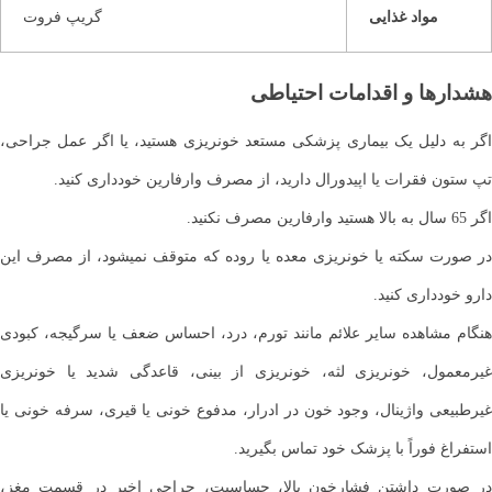
مواد غذایی
گریپ فروت
هشدارها و اقدامات احتیاطی
اگر به دلیل یک بیماری پزشکی مستعد خونریزی هستید، یا اگر عمل جراحی،
تپ ستون فقرات یا اپیدورال دارید، از مصرف وارفارین خودداری کنید.
اگر 65 سال به بالا هستید وارفارین مصرف نکنید.
در صورت سکته یا خونریزی معده یا روده که متوقف نمیشود، از مصرف این
دارو خودداری کنید.
هنگام مشاهده سایر علائم مانند تورم، درد، احساس ضعف یا سرگیجه، کبودی
غیرمعمول، خونریزی لثه، خونریزی از بینی، قاعدگی شدید یا خونریزی
غیرطبیعی واژینال، وجود خون در ادرار، مدفوع خونی یا قیری، سرفه خونی یا
استفراغ فوراً با پزشک خود تماس بگیرید.
در صورت داشتن فشارخون بالا، حساسیت، جراحی اخیر در قسمت مغز،