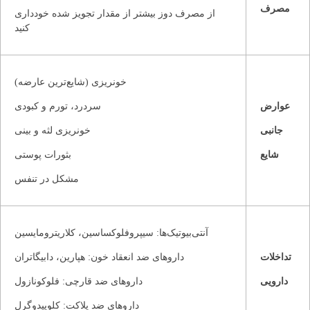
مصرف
از مصرف دوز بیشتر از مقدار تجویز شده خودداری
کنید
خونریزی (شایع‌ترین عارضه)
عوارض
سردرد، تورم و کبودی
جانبی
خونریزی لثه و بینی
شایع
بثورات پوستی
مشکل در تنفس
آنتی‌بیوتیک‌ها: سیپروفلوکساسین، کلاریترومایسین
تداخلات
داروهای ضد انعقاد خون: هپارین، دابیگاتران
دارویی
داروهای ضد قارچی: فلوکونازول
داروهای ضد پلاکت: کلوپیدوگرل