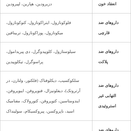
انعقاد خون
دزیرودین، هپارین، لپیرودین
داروهای ضد
فلوکونازول، ایتراکونازول، کتوکونازول،
قارچی
میکونازول، پوزاکونازول، تربینافین
داروهای ضد
سیلوستازول، کلوپیدوگرل، دی پیریدامول،
پلاکت
پراسوگرل، تیکلوپیدین
سلکوکسیب، دیکلوفناک (فلکتور، ولتارن، در
داروهای ضد
آرتروتک)، دیفلونیزال، فنوپروفن، ایبوپروفن،
التهابی غیر
ایندومتاسین، کتوپروفن، کتورولاک، مفنامیک
استروئیدی
اسید، ناپروکسن، پیروکسیکام، سولینداک
داروهای ضد