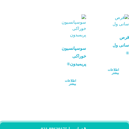
قرص
سانی ول
سوسپانسیون
®
خوراکی
پریمیدون®
اطلاعات
بیشتر
اطلاعات
بیشتر
📞 تماس با 88630175 021