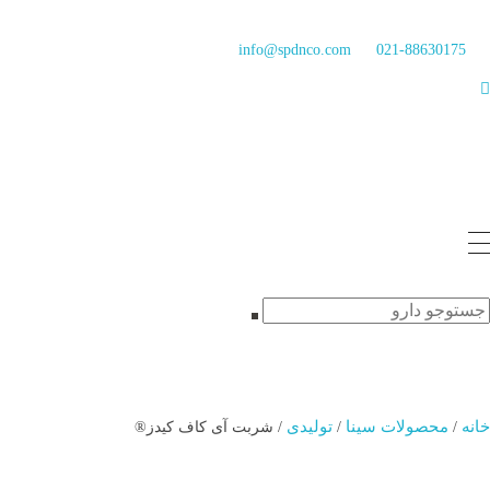
info@spdnco.com
021-88630175
خانه
محصولات سینا
تولیدی
/
/
/ شربت آی کاف کیدز®