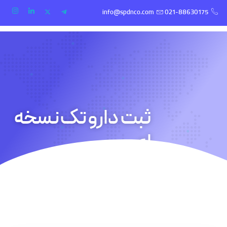
info@spdnco.com
021-88630175
ثبت دارو تک نسخه
ای