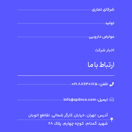
شرکای تجاری
تولید
عوارض دارویی
اخبار شرکت
ارتباط با ما
تلفن: 88630175 021
ایمیل: info@spdnco.com
آدرس: تهران، خیابان کارگر شمالی، تقاطع اتوبان
شهید گمنام، کوچه چهارم، پلاک 28