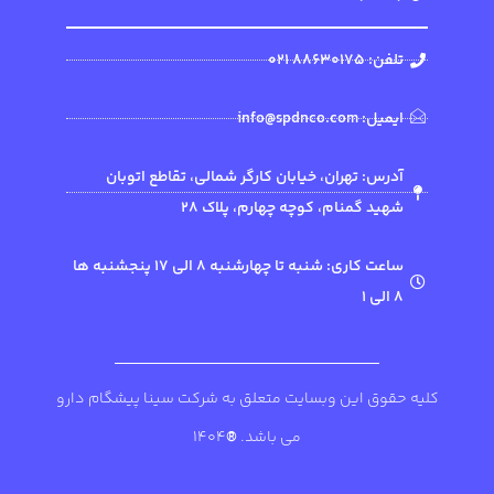
تلفن: 88630175 021
ایمیل: info@spdnco.com
آدرس: تهران، خیابان کارگر شمالی، تقاطع اتوبان
شهید گمنام، کوچه چهارم، پلاک 28
ساعت کاری: شنبه تا چهارشنبه 8 الی 17 پنجشنبه ها
8 الی 1
کلیه حقوق این وبسایت متعلق به شرکت سینا پیشگام دارو
می باشد.
®
1404